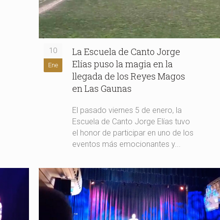
La Escuela de Canto Jorge
10
Elías puso la magia en la
Ene
llegada de los Reyes Magos
en Las Gaunas
El pasado viernes 5 de enero, la
Escuela de Canto Jorge Elías tuvo
el honor de participar en uno de los
eventos más emocionantes y...