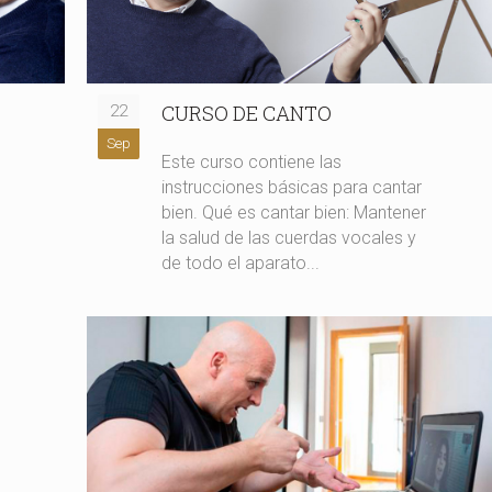
CURSO DE CANTO
22
Sep
Este curso contiene las
instrucciones básicas para cantar
bien. Qué es cantar bien: Mantener
la salud de las cuerdas vocales y
de todo el aparato...