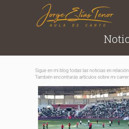
Notic
Sigue en mi blog todas las noticias en relació
También encontrarás artículos sobre mi carrera