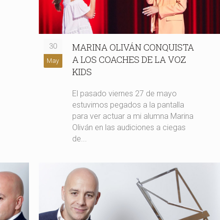
MARINA OLIVÁN CONQUISTA
30
A LOS COACHES DE LA VOZ
May
KIDS
El pasado viernes 27 de mayo
estuvimos pegados a la pantalla
para ver actuar a mi alumna Marina
Oliván en las audiciones a ciegas
de...