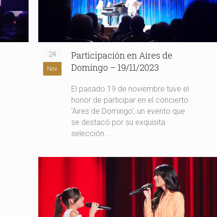
Participación en Aires de
24
Domingo – 19/11/2023
Nov
El pasado 19 de noviembre tuve el
honor de participar en el concierto
'Aires de Domingo', un evento que
se destacó por su exquisita
selección...