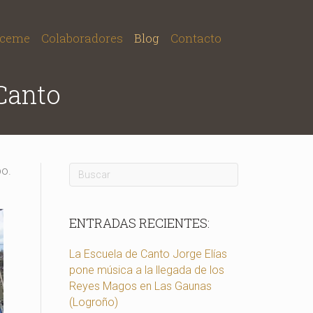
ceme
Colaboradores
Blog
Contacto
 Canto
po.
ENTRADAS RECIENTES:
La Escuela de Canto Jorge Elías
pone música a la llegada de los
Reyes Magos en Las Gaunas
(Logroño)