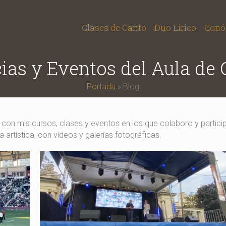
Clases de Canto
Duo Lírico
Conó
ias y Eventos del Aula de
Portada
»
Blog
n con mis cursos, clases y eventos en los que colaboro y partici
 artística, con vídeos y galerías fotográficas.