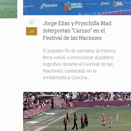
Jorge Elías y Pryschilla Blad
07
interpretan “Caruso” en el
Jul
Festival de las Naciones
El pasado fin de semana, la música
lírica volvió a emocionar al público
logroñés durante el Festival de las
Naciones, celebrado en la
emblemática Concha...