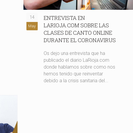
ENTREVISTA EN
14
LARIOJA.COM SOBRE LAS
May
CLASES DE CANTO ONLINE
DURANTE EL CORONAVIRUS
Os dejo una entrevista que ha
publicado el diario LaRioja.com
donde hablamos sobre como nos
hemos tenido que reinventar
debido a la crisis sanitaria del...