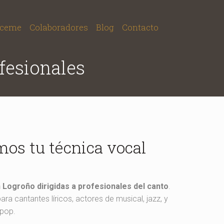
ceme
Colaboradores
Blog
Contacto
fesionales
os tu técnica vocal
 Logroño dirigidas a profesionales del canto
.
ra cantantes líricos, actores de musical, jazz, y
 pop.