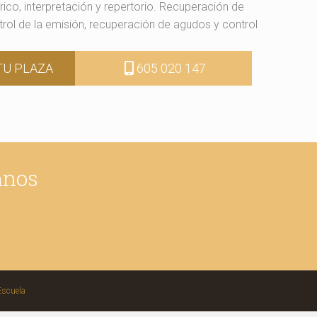
írico, interpretación y repertorio. Recuperación de
rol de la emisión, recuperación de agudos y control
TU PLAZA
605 020 147
mnos
Escuela