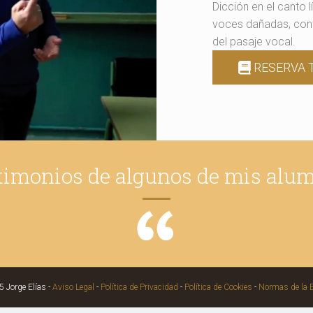
Dicción en el canto l
voces dañadas, cont
del pasaje vocal.
RESERVA 
timonios de algunos de mis alu
 Jorge Elías -
Aviso Legal
-
Política de Privacidad
-
Política de Cookies
-
Normas de la 