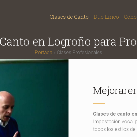
Clases de Canto
Duo Lírico
Conó
 Canto en Logroño para Pro
Portada
»
Clases Profesionales
Mejorarem
Clases de canto en
Impostación vocal pa
todos los estilos de