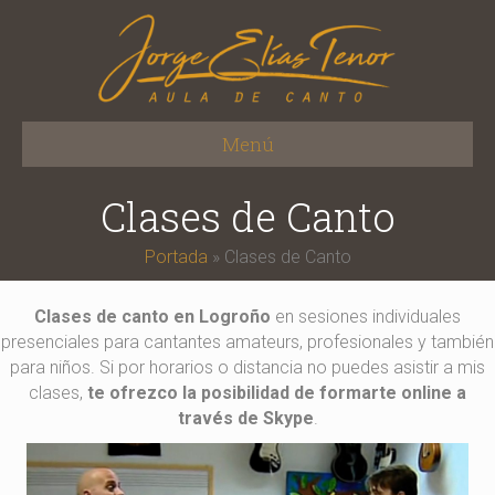
Menú
Clases de Canto
Portada
»
Clases de Canto
Clases de canto en Logroño
en sesiones individuales
presenciales para cantantes amateurs, profesionales y también
para niños. Si por horarios o distancia no puedes asistir a mis
clases,
te ofrezco la posibilidad de formarte online a
través de Skype
.