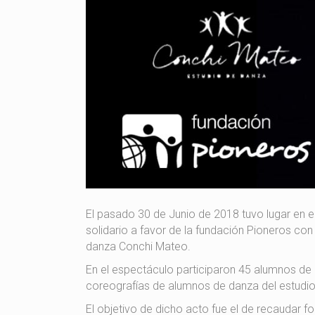
El pasado 30 de Junio de 2018 tuvo lugar en e
solidario a favor de la fundación Pioneros con
danza Conchi Mateo.
En el espectáculo participaron 45 alumnos de
coreografías de alumnos de danza del estudi
El objetivo de dicho acto fue el de recaudar 