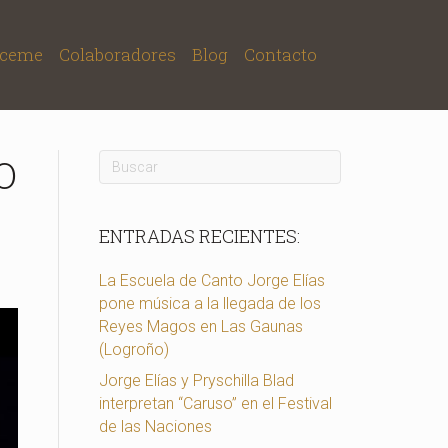
ceme
Colaboradores
Blog
Contacto
O
ENTRADAS RECIENTES:
La Escuela de Canto Jorge Elías
pone música a la llegada de los
Reyes Magos en Las Gaunas
(Logroño)
Jorge Elías y Pryschilla Blad
interpretan “Caruso” en el Festival
de las Naciones