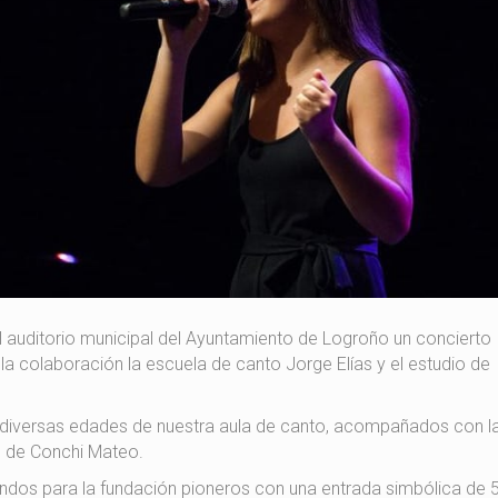
l auditorio municipal del Ayuntamiento de Logroño un concierto
 la colaboración la escuela de canto Jorge Elías y el estudio de
 diversas edades de nuestra aula de canto, acompañados con l
o de Conchi Mateo.
fondos para la fundación pioneros con una entrada simbólica de 